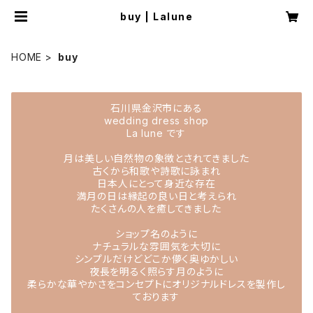
buy | Lalune
HOME
buy
石川県金沢市にある
wedding dress shop
La lune ですㅤ
月は美しい自然物の象徴とされてきました
古くから和歌や詩歌に詠まれ
日本人にとって身近な存在
満月の日は縁起の良い日と考えられ
たくさんの人を癒してきましたㅤ
ショップ名のように
ナチュラルな雰囲気を大切に
シンプルだけどどこか儚く奥ゆかしい
夜長を明るく照らす月のように
柔らかな華やかさをコンセプトにオリジナルドレスを製作し
ておりますㅤ